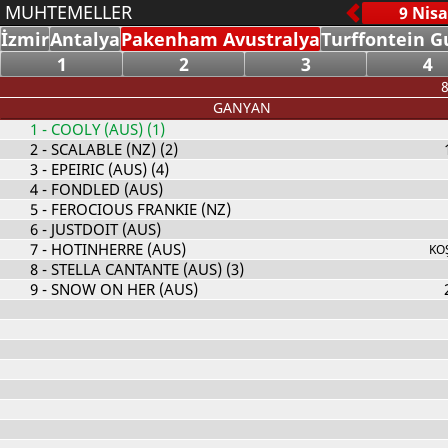
MUHTEMELLER
İzmir
Antalya
Pakenham Avustralya
Turffontein G
1
2
3
4
8
GANYAN
1
- COOLY (AUS) (1)
2
- SCALABLE (NZ) (2)
3
- EPEIRIC (AUS) (4)
4
- FONDLED (AUS)
5
- FEROCIOUS FRANKIE (NZ)
6
- JUSTDOIT (AUS)
7
- HOTINHERRE (AUS)
KO
8
- STELLA CANTANTE (AUS) (3)
9
- SNOW ON HER (AUS)