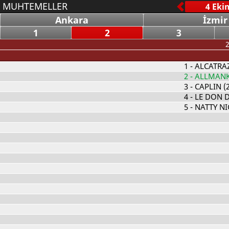
MUHTEMELLER
Ankara
İzmir
1
2
3
2
1
- ALCATRAZ
2
- ALLMANK
3
- CAPLIN (2
4
- LE DON DE
5
- NATTY NI